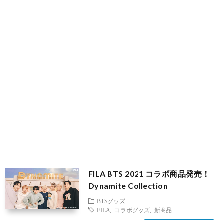
ブ
フ
国
旅
ァ
グ
行
美
ッ
ル
容
シ
メ
ョ
ン
FILA BTS 2021 コラボ商品発売！
Dynamite Collection
BTSグッズ
FILA
,
コラボグッズ
,
新商品