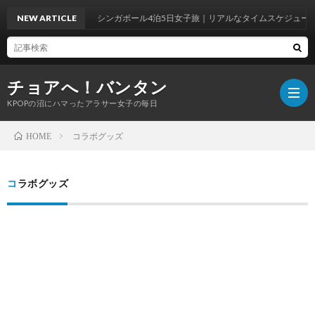
NEW ARTICLE
シンガポール4泊5日女子旅｜リアルなタイムスケジュール
チョアへ！バンタン
KPOPの沼にハマったアラサー女子の毎日
コラボグッズ
HOME
BTS
コラボグッズ
WOR
BTS
ラ
韓
イ
国
韓