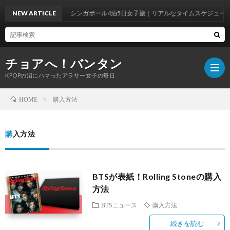
NEW ARTICLE
シンガポール4泊5日女子旅｜リアルなタイムスケジュール
チョアへ！バンタン
KPOPの沼にハマったアラサー女子の毎日
購入方法
HOME
BTS
購入方法
WOR
BTS
BTSが表紙！Rolling Stoneの購入
ラ
韓
方法
BTSニュース
購入方法
イ
国
韓
続きを読む