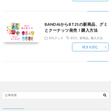
ブ
フ
国
旅
ァ
グ
行
美
BANDAIからBT21の新商品、グミ
ッ
ル
とクーナッツ発売！購入方法
容
BTSグッズ
BT21
,
新商品
,
購入方法
シ
メ
続きを読む
ョ
ン