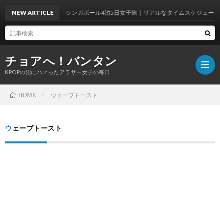
NEW ARTICLE
シンガポール4泊5日女子旅｜リアルなタイムスケジュールで
チョアへ！バンタン
KPOPの沼にハマったアラサー女子の毎日
ウェーブトースト
HOME
BTS
ウェーブトースト
WOR
BTS
ラ
韓
イ
国
韓