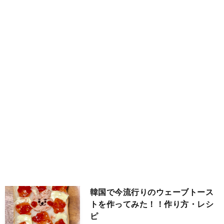
ブ
フ
国
旅
ァ
グ
行
美
ッ
ル
容
シ
メ
ョ
ン
韓国で今流行りのウェーブトース
トを作ってみた！！作り方・レシ
ピ