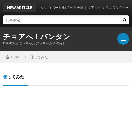
NEW ARTICLE
シンガポール4泊5日女子旅｜リアルなタイムスケジュール
チョアへ！バンタン
KPOPの沼にハマったアラサー女子の毎日
使ってみた
HOME
BTS
使ってみた
WOR
BTS
ラ
韓
イ
国
韓