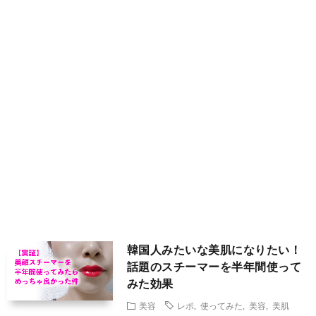
ブ
フ
国
旅
ァ
グ
行
美
ッ
ル
容
シ
メ
ョ
ン
韓国人みたいな美肌になりたい！
話題のスチーマーを半年間使って
みた効果
美容
レポ
,
使ってみた
,
美容
,
美肌