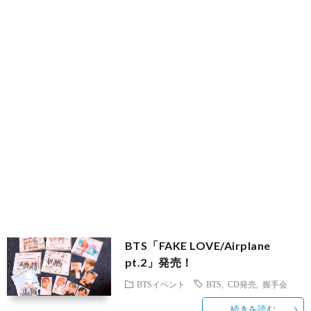
ブ
フ
国
旅
ァ
グ
行
美
ッ
ル
容
シ
メ
ョ
ン
BTS「FAKE LOVE/Airplane
pt.2」発売！
BTSイベント
BTS
,
CD発売
,
握手会
続きを読む