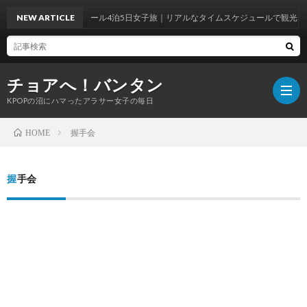
NEW ARTICLE
シンガポール4泊5日女子旅｜リアルなタイムスケジュールで観光＆グ
チョアへ！バンタン
KPOPの沼にハマったアラサー女子の毎日
握手会
HOME
BTS
握手会
WOR
BTS
ラ
韓
イ
国
韓