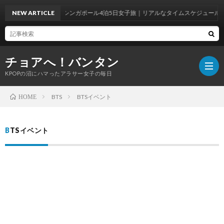
NEW ARTICLE
シンガポール4泊5日女子旅｜リアルなタイムスケジュールで観
チョアへ！バンタン
KPOPの沼にハマったアラサー女子の毎日
BTS
BTSイベント
HOME
BTS
BTSイベント
WOR
BTS
ラ
韓
イ
国
韓