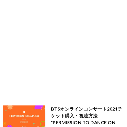
ブ
フ
国
旅
ァ
グ
行
美
ッ
ル
容
シ
メ
ョ
ン
BTSオンラインコンサート2021チ
ケット購入・視聴方法
“PERMISSION TO DANCE ON