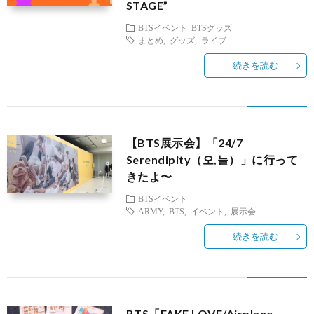
STAGE”
BTSイベント
BTSグッズ
まとめ
,
グッズ
,
ライブ
続きを読む
【BTS展示会】「24/7
Serendipity（오,늘）」に行って
きたよ〜
BTSイベント
ARMY
,
BTS
,
イベント
,
展示会
続きを読む
BTS「FAKE LOVE/Airplane