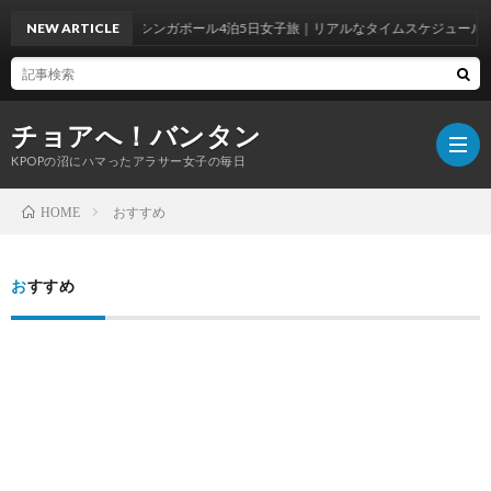
NEW ARTICLE
シンガポール4泊5日女子旅｜リアルなタイムスケジュールで
チョアへ！バンタン
KPOPの沼にハマったアラサー女子の毎日
おすすめ
HOME
BTS
おすすめ
WOR
BTS
ラ
韓
イ
国
韓