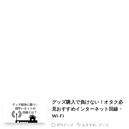
ブ
フ
国
旅
ァ
グ
行
美
ッ
ル
容
シ
メ
ョ
ン
グッズ購入で負けない！オタク必
見おすすめインターネット回線・
Wi-Fi
BTSグッズ
おすすめ
,
グッズ