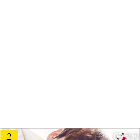
ブ
フ
国
旅
ァ
グ
行
美
ッ
ル
容
シ
メ
ョ
ン