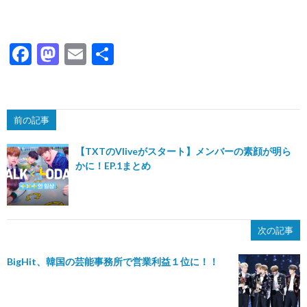
Facebook
Mastodon
Email
共
有
前の記事
【TXTのVliveがスタート】メンバーの素顔が明ら
かに！EP.1まとめ
次の記事
BigHit、韓国の芸能事務所で営業利益１位に！！