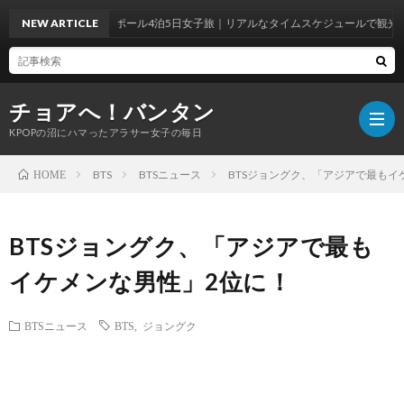
NEW ARTICLE
シンガポール4泊5日女子旅｜リアルなタイムスケジュールで観光＆グル
チョアへ！バンタン
KPOPの沼にハマったアラサー女子の毎日
BTS
BTSニュース
BTSジョングク、「アジアで最もイ
HOME
BTS
BTSジョングク、「アジアで最も
WOR
BTS
イケメンな男性」2位に！
ラ
韓
BTSニュース
BTS
,
ジョングク
イ
国
韓